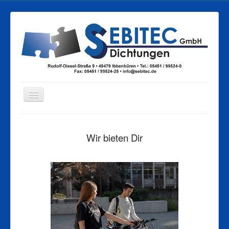
Start
Wir bieten Dir
Service
Produkte
Über uns
Schulungen
Flächenheiztechnik
Wasserstrahlschneiden